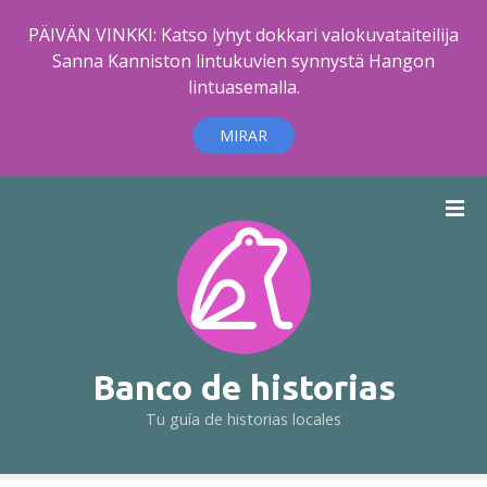
PÄIVÄN VINKKI: Katso lyhyt dokkari valokuvataiteilija
Sanna Kanniston lintukuvien synnystä Hangon
lintuasemalla.
MIRAR
S
a
l
t
a
r
a
l
Banco de historias
c
Tu guía de historias locales
o
n
t