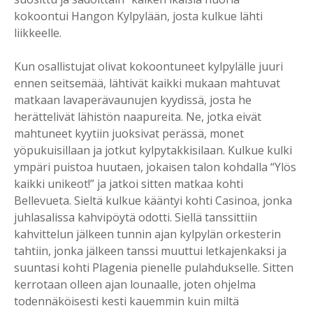
kokoontui Hangon Kylpylään, josta kulkue lähti
liikkeelle.
Kun osallistujat olivat kokoontuneet kylpylälle juuri
ennen seitsemää, lähtivät kaikki mukaan mahtuvat
matkaan lavaperävaunujen kyydissä, josta he
herättelivät lähistön naapureita. Ne, jotka eivät
mahtuneet kyytiin juoksivat perässä, monet
yöpukuisillaan ja jotkut kylpytakkisilaan. Kulkue kulki
ympäri puistoa huutaen, jokaisen talon kohdalla “Ylös
kaikki unikeot!” ja jatkoi sitten matkaa kohti
Bellevueta. Sieltä kulkue kääntyi kohti Casinoa, jonka
juhlasalissa kahvipöytä odotti. Siellä tanssittiin
kahvittelun jälkeen tunnin ajan kylpylän orkesterin
tahtiin, jonka jälkeen tanssi muuttui letkajenkaksi ja
suuntasi kohti Plagenia pienelle pulahdukselle. Sitten
kerrotaan olleen ajan lounaalle, joten ohjelma
todennäköisesti kesti kauemmin kuin miltä