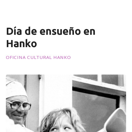
e
n
i
d
Día de ensueño en
o
Hanko
OFICINA CULTURAL HANKO