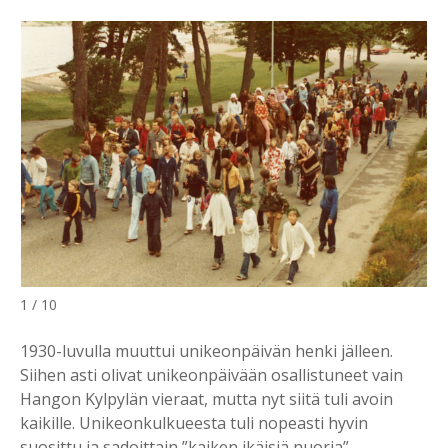
1 / 10
1930-luvulla muuttui unikeonpäivän henki jälleen.
Siihen asti olivat unikeonpäivään osallistuneet vain
Hangon Kylpylän vieraat, mutta nyt siitä tuli avoin
kaikille. Unikeonkulkueesta tuli nopeasti hyvin
suosittu ja sadoittain ”kaiken ikäisiä nuoria”