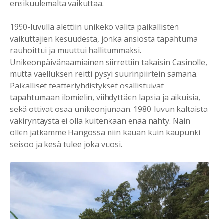
ensikuulemalta vaikuttaa.
1990-luvulla alettiin unikeko valita paikallisten
vaikuttajien kesuudesta, jonka ansiosta tapahtuma
rauhoittui ja muuttui hallitummaksi.
Unikeonpäivänaamiainen siirrettiin takaisin Casinolle,
mutta vaelluksen reitti pysyi suurinpiirtein samana.
Paikalliset teatteriyhdistykset osallistuivat
tapahtumaan ilomielin, viihdyttäen lapsia ja aikuisia,
sekä ottivat osaa unikeonjunaan. 1980-luvun kaltaista
väkiryntäystä ei olla kuitenkaan enää nähty. Näin
ollen jatkamme Hangossa niin kauan kuin kaupunki
seisoo ja kesä tulee joka vuosi.