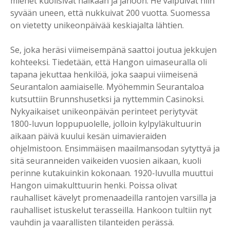
miehet kuolisivat nälkään ja janoon. He vaipuivat niin
syvään uneen, että nukkuivat 200 vuotta. Suomessa
on vietetty unikeonpäivää keskiajalta lähtien.
Se, joka heräsi viimeisempänä saattoi joutua jekkujen
kohteeksi. Tiedetään, että Hangon uimaseuralla oli
tapana jekuttaa henkilöä, joka saapui viimeisenä
Seurantalon aamiaiselle. Myöhemmin Seurantaloa
kutsuttiin Brunnshusetksi ja nyttemmin Casinoksi.
Nykyaikaiset unikeonpäivän perinteet periytyvät
1800-luvun loppupuolelle, jolloin kylpyläkultuurin
aikaan päivä kuului kesän uimavieraiden
ohjelmistoon. Ensimmäisen maailmansodan sytyttyä ja
sitä seuranneiden vaikeiden vuosien aikaan, kuoli
perinne kutakuinkin kokonaan. 1920-luvulla muuttui
Hangon uimakulttuurin henki. Poissa olivat
rauhalliset kävelyt promenaadeilla rantojen varsilla ja
rauhalliset istuskelut terasseilla. Hankoon tultiin nyt
vauhdin ja vaarallisten tilanteiden perässä.