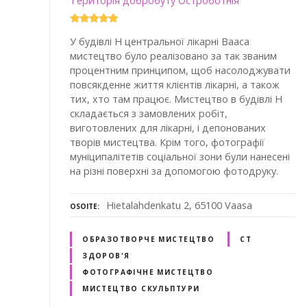
Територія добробуту Остроботнія
У будівлі H центральної лікарні Вааса
мистецтво було реалізовано за так званим
процентним принципом, щоб насолоджувати
повсякденне життя клієнтів лікарні, а також
тих, хто там працює. Мистецтво в будівлі H
складається з замовлених робіт,
виготовлених для лікарні, і депонованих
творів мистецтва. Крім того, фотографії
муніципалітетів соціальної зони були нанесені
на різні поверхні за допомогою фотодруку.
Hietalahdenkatu 2, 65100 Vaasa
OSOITE
ОБРАЗОТВОРЧЕ МИСТЕЦТВО
СТ
ЗДОРОВ'Я
ФОТОГРАФІЧНЕ МИСТЕЦТВО
МИСТЕЦТВО СКУЛЬПТУРИ