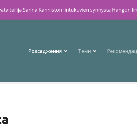
ataiteilija Sanna Kanniston lintukuvien synnystä Hangon li
Розсадження
Теми
Рекомендац
са