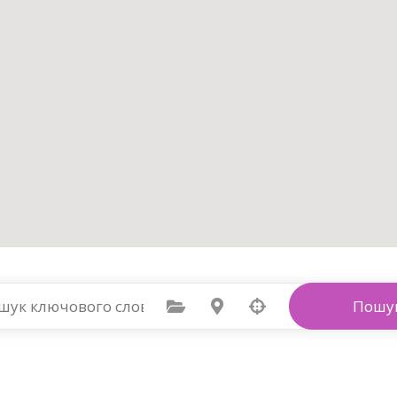
Виберіть категорію
Виберіть Розташування
Пошу