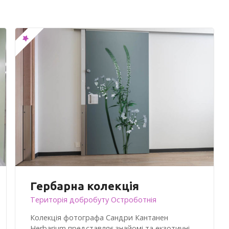
Гербарна колекція
Територія добробуту Остроботнія
Колекція фотографа Сандри Кантанен
Herbarium представляє знайомі та екзотичні