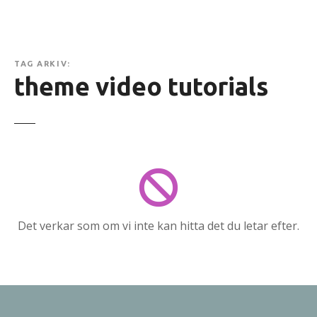
e
h
å
l
TAG ARKIV:
l
theme video tutorials
e
t
Det verkar som om vi inte kan hitta det du letar efter.