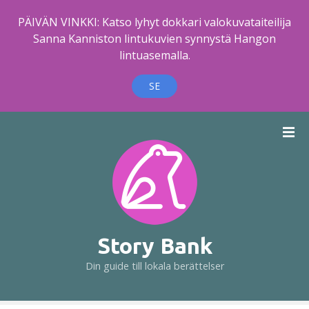
PÄIVÄN VINKKI: Katso lyhyt dokkari valokuvataiteilija
Sanna Kanniston lintukuvien synnystä Hangon
lintuasemalla.
SE
H
o
p
p
a
t
i
l
Story Bank
l
Din guide till lokala berättelser
i
n
n