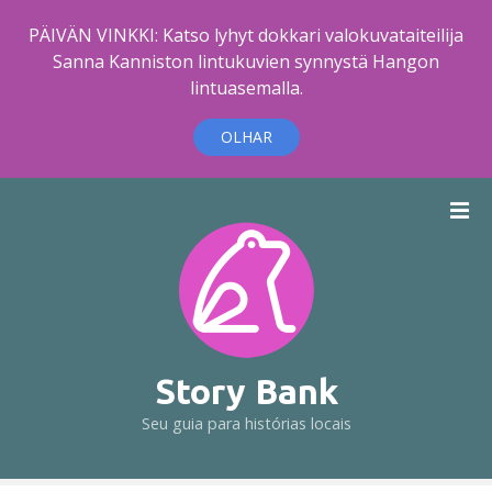
PÄIVÄN VINKKI: Katso lyhyt dokkari valokuvataiteilija
Sanna Kanniston lintukuvien synnystä Hangon
lintuasemalla.
OLHAR
I
r
p
a
r
a
o
c
Story Bank
o
Seu guia para histórias locais
n
t
e