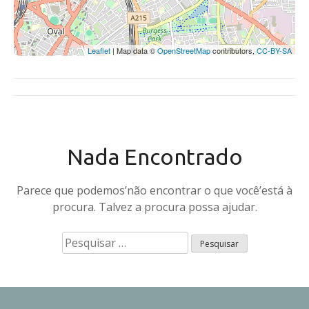
Leaflet
| Map data ©
OpenStreetMap
contributors,
CC-BY-SA
Nada Encontrado
Parece que podemos’não encontrar o que você’está à
procura. Talvez a procura possa ajudar.
P
e
s
q
u