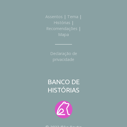
i
s
Assentos
|
Tema
|
a
Histórias
|
r
Recomendações
|
p
Mapa
o
r
:
Declaração de
privacidade
BANCO DE
HISTÓRIAS