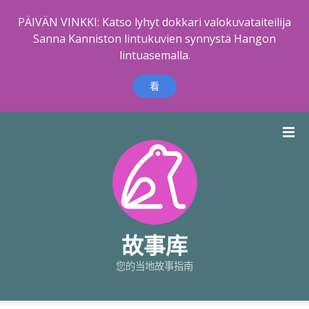
PÄIVÄN VINKKI: Katso lyhyt dokkari valokuvataiteilija
Sanna Kanniston lintukuvien synnystä Hangon
lintuasemalla.
看
跳
到
内
容
故事库
您的当地故事指南