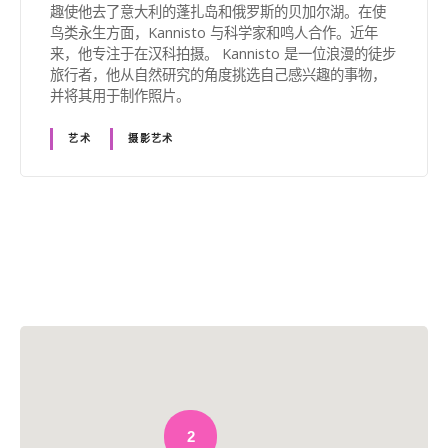
趣使他去了意大利的蓬扎岛和俄罗斯的贝加尔湖。在使
鸟类永生方面，Kannisto 与科学家和鸣人合作。近年
来，他专注于在汉科拍摄。 Kannisto 是一位浪漫的徒步
旅行者，他从自然研究的角度挑选自己感兴趣的事物，
并将其用于制作照片。
艺术
摄影艺术
帖
子
导
航
2