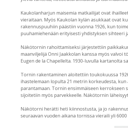
Kaukolanharjun maisemia matkailijat ovat ihailleet 
vieraitaan. Myös Kaukolan kylän asukkaat ovat kulk
rakennuspuuhiin päästiin vuonna 1926, kun toim
puuhamiehenään erityisesti yhdistyksen sihteeri j
Näkötornin rahoittamiseksi järjestettiin paikkakun
maanviljelijä Onni Jaakkolan kanssa myös valvoi t
Eugen de la Chapellelta. 1930-luvulla kartanolta 
Tornin rakentaminen aloitettiin toukokuussa 192
ihastelemaan lopulta 21 metrin korkeudesta, kun
parantamaan. Tornin ensimmäiseen kerrokseen sijoi
sijoitetiin myös parvekkeelle. Näkötornin läheisyy
Näkötorni herätti heti kiinnostusta, ja jo rakennusv
seuraavan vuoden aikana tornissa vieraili yli 600