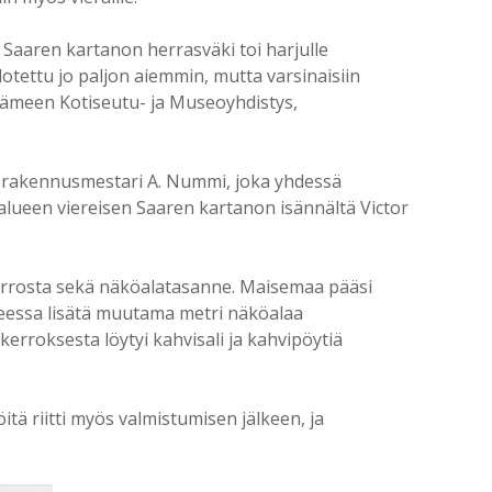
en Saaren kartanon herrasväki toi harjulle
otettu jo paljon aiemmin, mutta varsinaisiin
ämeen Kotiseutu- ja Museoyhdistys,
ati rakennusmestari A. Nummi, joka yhdessä
alueen viereisen Saaren kartanon isännältä Victor
errosta sekä näköalatasanne. Maisemaa pääsi
heessa lisätä muutama metri näköalaa
erroksesta löytyi kahvisali ja kahvipöytiä
öitä riitti myös valmistumisen jälkeen, ja