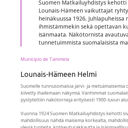
Suomen Matkailuyhdistys kehotti 
Lounais-Hämeen vaikuttajat ryhty
heinäkuussa 1926. Juhlapuheissa nä
ihmistämmekin sekä opettavan ku
isänmaata. Näkötornista avautuva m
tunnetuimmista suomalaisista ma
Municipio de Tammela
Lounais-Hämeen Helmi
Suomelle tunnusomaisia järvi- ja metsämaisemia on 
kiivetty ihailemaan näkymiä. Vanhimmat suomalais
pystytettiin näkötorneja erityisesti 1900-luvun al
Vuonna 1924 Suomen Matkailuyhdistys kehotti sivi
mahdollisuus nähdä maisema korkealta, mahdollis
yleviä tunteita, kotiseuturakkautta ja isänmaallis