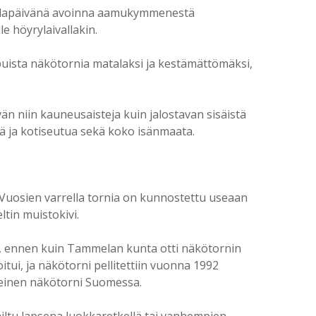
 juhlapäivänä avoinna aamukymmenestä
e höyrylaivallakin.
uista näkötornia matalaksi ja kestämättömäksi,
vän niin kauneusaisteja kuin jalostavan sisäistä
 ja kotiseutua sekä koko isänmaata.
. Vuosien varrella tornia on kunnostettu useaan
ltin muistokivi.
, ennen kuin Tammelan kunta otti näkötornin
tui, ja näkötorni pellitettiin vuonna 1992
teinen näkötorni Suomessa.
iltu lapsena luokkaretkellä tai vanhempien