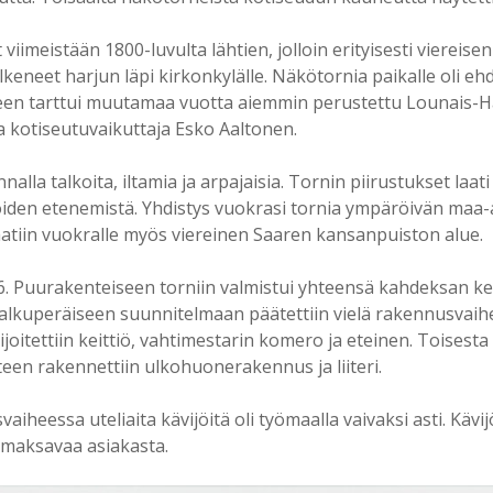
viimeistään 1800-luvulta lähtien, jolloin erityisesti viereis
eneet harjun läpi kirkonkylälle. Näkötornia paikalle oli ehd
een tarttui muutamaa vuotta aiemmin perustettu Lounais-H
a kotiseutuvaikuttaja Esko Aaltonen.
nalla talkoita, iltamia ja arpajaisia. Tornin piirustukset la
öiden etenemistä. Yhdistys vuokrasi tornia ympäröivän maa-
saatiin vuokralle myös viereinen Saaren kansanpuiston alue.
6. Puurakenteiseen torniin valmistui yhteensä kahdeksan k
 alkuperäiseen suunnitelmaan päätettiin vielä rakennusvai
tettiin keittiö, vahtimestarin komero ja eteinen. Toisesta k
teen rakennettiin ulkohuonerakennus ja liiteri.
aiheessa uteliaita kävijöitä oli työmaalla vaivaksi asti. Kävij
0 maksavaa asiakasta.