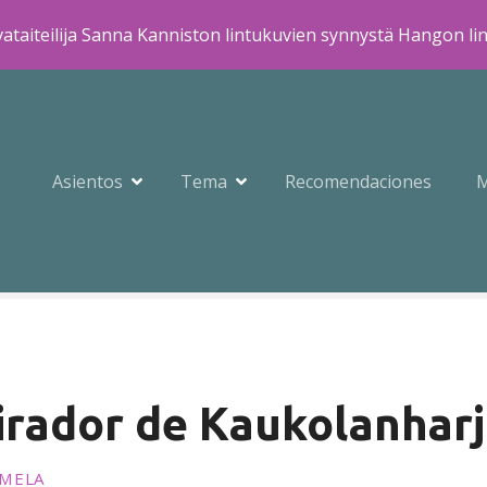
ataiteilija Sanna Kanniston lintukuvien synnystä Hangon li
Asientos
Tema
Recomendaciones
irador de Kaukolanhar
MMELA