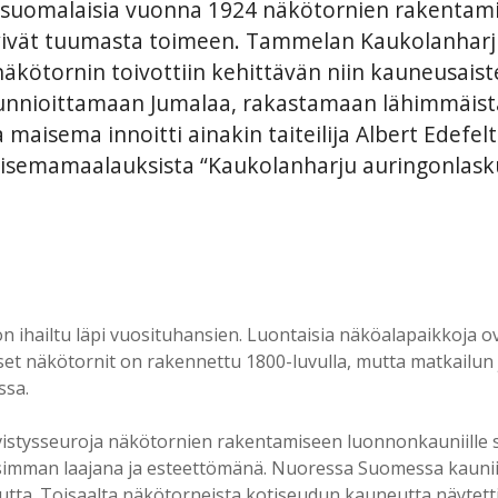
suomalaisia vuonna 1924 näkötornien rakentamis
ivät tuumasta toimeen. Tammelan Kaukolanharjun 
kötornin toivottiin kehittävän niin kauneusaiste
nnioittamaan Jumalaa, rakastamaan lähimmäistä
aisema innoitti ainakin taiteilija Albert Edefelt
isemamaalauksista “Kaukolanharju auringonlask
ihailtu läpi vuosituhansien. Luontaisia näköalapaikkoja ovat 
et näkötornit on rakennettu 1800-luvulla, mutta matkailun
ussa.
stysseuroja näkötornien rakentamiseen luonnonkauniille seu
imman laajana ja esteettömänä. Nuoressa Suomessa kauniide
uutta. Toisaalta näkötorneista kotiseudun kauneutta näytetti