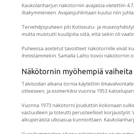
Kaukolanharjun näkötornin avajaisia vietettiin 4
iltakymmeneen. Avajaisjuhlintaan kuului niin juhl
Tervehdyspuheen piti Kotiseutu- ja museoyhdistyk
mutta muistutti kuulijoita siitä, että sekin oli va
Puheessa asetetut tavoitteet näkötornille eivät ku
ihmistämmekin. Samalla Laiho toivoi näkötornin 
Näkötornin myöhempiä vaiheita
Talvisodan aikana tornia käytettiin ilmavalvontat
otteeseen, ja esimerkiksi vuonna 1953 katseluparvek
Vuonna 1973 näkötorni jouduttiin kokonaan sulk
vastuulleen ja toteutti perusteelliset korjaustyö
alkuperäistä ulkoasua kunnioittaen. Kaukolanhar
Vuosikymmenten aikana näkötornista on muodostunu