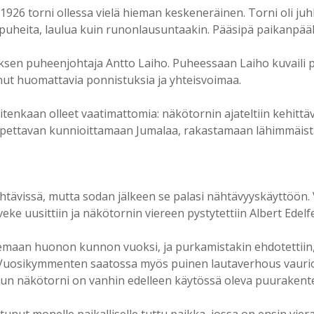
.7.1926 torni ollessa vielä hieman keskeneräinen. Torni oli
apuheita, laulua kuin runonlausuntaakin. Pääsipä paikanpääll
sen puheenjohtaja Antto Laiho. Puheessaan Laiho kuvaili p
atinut huomattavia ponnistuksia ja yhteisvoimaa.
itenkaan olleet vaatimattomia: näkötornin ajateltiin kehittä
opettavan kunnioittamaan Jumalaa, rakastamaan lähimmäistä
ehtävissä, mutta sodan jälkeen se palasi nähtävyyskäyttöön
e uusittiin ja näkötornin viereen pystytettiin Albert Edelfe
emaan huonon kunnon vuoksi, ja purkamistakin ehdotettiin
t. Vuosikymmenten saatossa myös puinen lautaverhous vaurioi
jun näkötorni on vanhin edelleen käytössä oleva puuraken
t monelle paikalliselle tuttu paikka, jossa on ensin viera