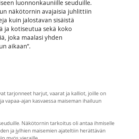
een luonnonkauniille seuduille.
näkötornin avajaisia juhlittiin
ja kuin jalostavan sisäistä
 ja kotiseutua sekä koko
iä, joka maalasi yhden
un aikaan”.
tarjonneet harjut, vaarat ja kalliot, joille on
 ja vapaa-ajan kasvaessa maiseman ihailuun
duille. Näkötornin tarkoitus oli antaa ihmiselle
n ja jylhien maisemien ajateltiin herättävän
in myös vieraille.