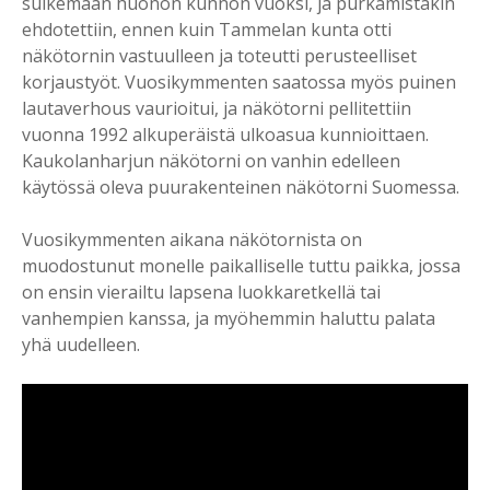
sulkemaan huonon kunnon vuoksi, ja purkamistakin
ehdotettiin, ennen kuin Tammelan kunta otti
näkötornin vastuulleen ja toteutti perusteelliset
korjaustyöt. Vuosikymmenten saatossa myös puinen
lautaverhous vaurioitui, ja näkötorni pellitettiin
vuonna 1992 alkuperäistä ulkoasua kunnioittaen.
Kaukolanharjun näkötorni on vanhin edelleen
käytössä oleva puurakenteinen näkötorni Suomessa.
Vuosikymmenten aikana näkötornista on
muodostunut monelle paikalliselle tuttu paikka, jossa
on ensin vierailtu lapsena luokkaretkellä tai
vanhempien kanssa, ja myöhemmin haluttu palata
yhä uudelleen.