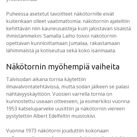
Puheessa asetetut tavoitteet näkötornille eivät
kuitenkaan olleet vaatimattomia: näkötornin ajateltiin
kehittävän niin kauneusaisteja kuin jalostavan sisäistä
ihmistämmekin. Samalla Laiho toivoi näkötornin
opettavan kunnioittamaan Jumalaa, rakastamaan
lähimmäistä ja kotiseutua sekä koko isänmaata.
Näkötornin myöhempiä vaiheita
Talvisodan aikana tornia käytettiin
ilmavalvontatehtävissä, mutta sodan jälkeen se palasi
nähtävyyskäyttöön. Vuosien varrella tornia on
kunnostettu useaan otteeseen, ja esimerkiksi vuonna
1953 katseluparveke uusittiin ja näkötornin viereen
pystytettiin Albert Edelfeltin muistokivi.
Vuonna 1973 näkötorni jouduttiin kokonaan