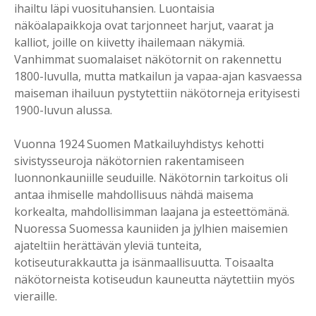
ihailtu läpi vuosituhansien. Luontaisia
näköalapaikkoja ovat tarjonneet harjut, vaarat ja
kalliot, joille on kiivetty ihailemaan näkymiä.
Vanhimmat suomalaiset näkötornit on rakennettu
1800-luvulla, mutta matkailun ja vapaa-ajan kasvaessa
maiseman ihailuun pystytettiin näkötorneja erityisesti
1900-luvun alussa.
Vuonna 1924 Suomen Matkailuyhdistys kehotti
sivistysseuroja näkötornien rakentamiseen
luonnonkauniille seuduille. Näkötornin tarkoitus oli
antaa ihmiselle mahdollisuus nähdä maisema
korkealta, mahdollisimman laajana ja esteettömänä.
Nuoressa Suomessa kauniiden ja jylhien maisemien
ajateltiin herättävän yleviä tunteita,
kotiseuturakkautta ja isänmaallisuutta. Toisaalta
näkötorneista kotiseudun kauneutta näytettiin myös
vieraille.