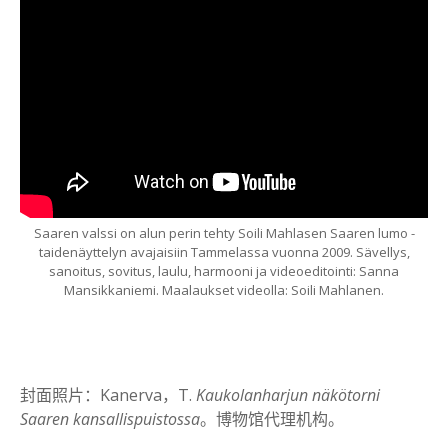
Saaren valssi on alun perin tehty Soili Mahlasen Saaren lumo -
taidenäyttelyn avajaisiin Tammelassa vuonna 2009. Sävellys,
sanoitus, sovitus, laulu, harmooni ja videoeditointi: Sanna
Mansikkaniemi. Maalaukset videolla: Soili Mahlanen.
封面照片：Kanerva，T.
Kaukolanharjun näkötorni
Saaren kansallispuistossa
。博物馆代理机构。