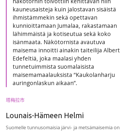
näkötornin toivottiin kehittävän niin
kauneusaisteja kuin jalostavan sisäistä
ihmistämmekin sekä opettavan
kunnioittamaan Jumalaa, rakastamaan
lähimmäistä ja kotiseutua sekä koko
isänmaata. Näkötornista avautuva
maisema innoitti ainakin taiteilija Albert
Edefeltiä, joka maalasi yhden
tunnetuimmista suomalaisista
maisemamaalauksista “Kaukolanharju
auringonlaskun aikaan”.
塔梅拉市
Lounais-Hämeen Helmi
Suomelle tunnusomaisia järvi- ja metsämaisemia on