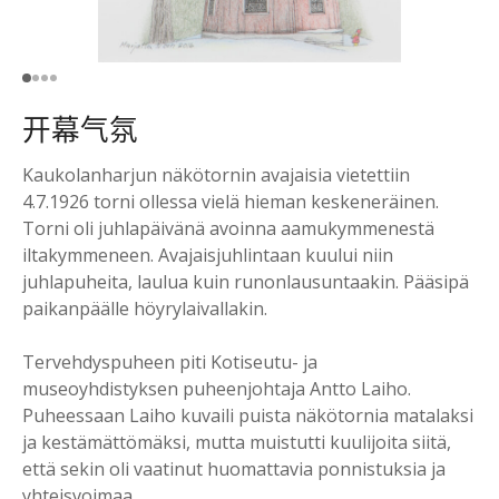
开幕气氛
Kaukolanharjun näkötornin avajaisia vietettiin
4.7.1926 torni ollessa vielä hieman keskeneräinen.
Torni oli juhlapäivänä avoinna aamukymmenestä
iltakymmeneen. Avajaisjuhlintaan kuului niin
juhlapuheita, laulua kuin runonlausuntaakin. Pääsipä
paikanpäälle höyrylaivallakin.
Tervehdyspuheen piti Kotiseutu- ja
museoyhdistyksen puheenjohtaja Antto Laiho.
Puheessaan Laiho kuvaili puista näkötornia matalaksi
ja kestämättömäksi, mutta muistutti kuulijoita siitä,
että sekin oli vaatinut huomattavia ponnistuksia ja
yhteisvoimaa.