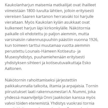
Kaukolanharjun maisemia matkailijat ovat ihailleet
viimeistään 1800-luvulta lähtien, jolloin erityisesti
viereisen Saaren kartanon herrasväki toi harjulle
vieraitaan. Myös Kaukolan kylän asukkaat ovat
kulkeneet harjun läpi kirkonkylälle. Näkötornia
paikalle oli ehdotettu jo paljon aiemmin, mutta
varsinaisiin rakennuspuuhiin päästiin vuonna 1926,
kun toimeen tarttui muutamaa vuotta aiemmin
perustettu Lounais-Hämeen Kotiseutu- ja
Museoyhdistys, puuhamiehenään erityisesti
yhdistyksen sihteeri ja kotiseutuvaikuttaja Esko
Aaltonen.
Näkötornin rahoittamiseksi järjestettiin
paikkakunnalla talkoita, iltamia ja arpajaisia. Tornin
piirustukset laati rakennusmestari A. Nummi, joka
yhdessä maanviljelijä Onni Jaakkolan kanssa myös
valvoi töiden etenemistä. Yhdistys vuokrasi tornia