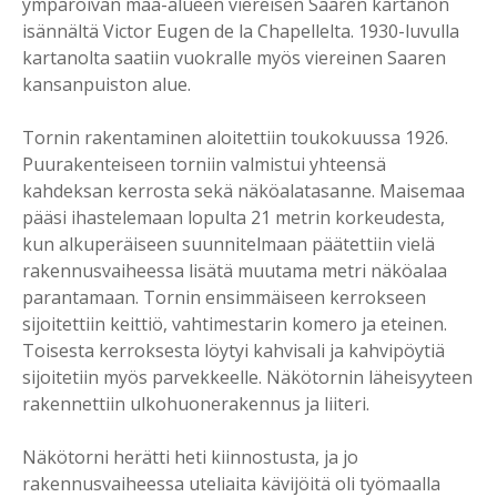
ympäröivän maa-alueen viereisen Saaren kartanon
isännältä Victor Eugen de la Chapellelta. 1930-luvulla
kartanolta saatiin vuokralle myös viereinen Saaren
kansanpuiston alue.
Tornin rakentaminen aloitettiin toukokuussa 1926.
Puurakenteiseen torniin valmistui yhteensä
kahdeksan kerrosta sekä näköalatasanne. Maisemaa
pääsi ihastelemaan lopulta 21 metrin korkeudesta,
kun alkuperäiseen suunnitelmaan päätettiin vielä
rakennusvaiheessa lisätä muutama metri näköalaa
parantamaan. Tornin ensimmäiseen kerrokseen
sijoitettiin keittiö, vahtimestarin komero ja eteinen.
Toisesta kerroksesta löytyi kahvisali ja kahvipöytiä
sijoitetiin myös parvekkeelle. Näkötornin läheisyyteen
rakennettiin ulkohuonerakennus ja liiteri.
Näkötorni herätti heti kiinnostusta, ja jo
rakennusvaiheessa uteliaita kävijöitä oli työmaalla