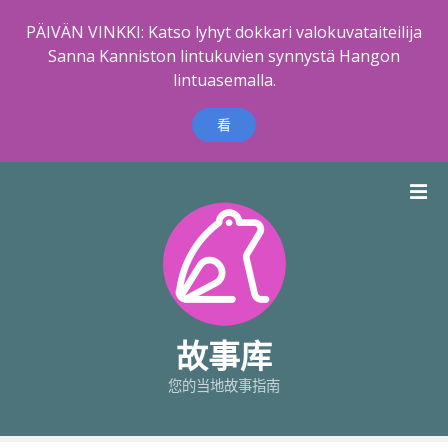
PÄIVÄN VINKKI: Katso lyhyt dokkari valokuvataiteilija
Sanna Kanniston lintukuvien synnystä Hangon
lintuasemalla.
看
跳
到
内
容
故事库
您的当地故事指南