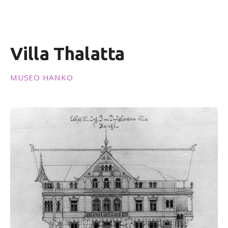
e
n
i
d
Villa Thalatta
o
MUSEO HANKO