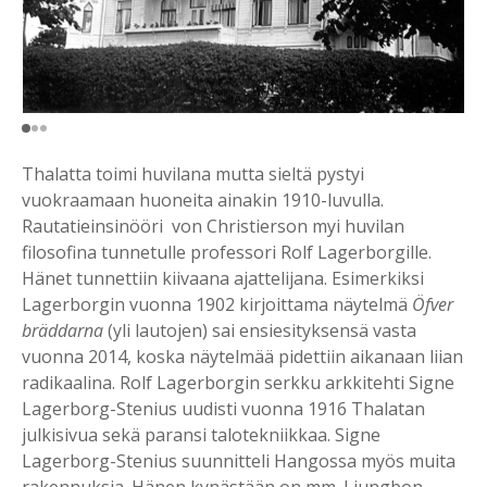
Thalatta toimi huvilana mutta sieltä pystyi
vuokraamaan huoneita ainakin 1910-luvulla.
Rautatieinsinööri von Christierson myi huvilan
filosofina tunnetulle professori Rolf Lagerborgille.
Hänet tunnettiin kiivaana ajattelijana. Esimerkiksi
Lagerborgin vuonna 1902 kirjoittama näytelmä
Öfver
bräddarna
(yli lautojen) sai ensiesityksensä vasta
vuonna 2014, koska näytelmää pidettiin aikanaan liian
radikaalina. Rolf Lagerborgin serkku arkkitehti Signe
Lagerborg-Stenius uudisti vuonna 1916 Thalatan
julkisivua sekä paransi talotekniikkaa. Signe
Lagerborg-Stenius suunnitteli Hangossa myös muita