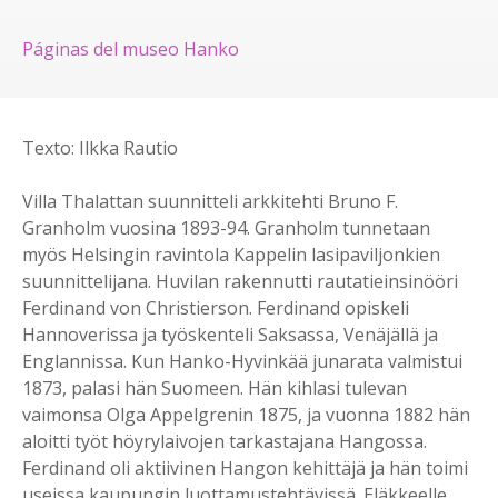
Páginas del museo Hanko
Texto: Ilkka Rautio
Villa Thalattan suunnitteli arkkitehti Bruno F.
Granholm vuosina 1893-94. Granholm tunnetaan
myös Helsingin ravintola Kappelin lasipaviljonkien
suunnittelijana. Huvilan rakennutti rautatieinsinööri
Ferdinand von Christierson. Ferdinand opiskeli
Hannoverissa ja työskenteli Saksassa, Venäjällä ja
Englannissa. Kun Hanko-Hyvinkää junarata valmistui
1873, palasi hän Suomeen. Hän kihlasi tulevan
vaimonsa Olga Appelgrenin 1875, ja vuonna 1882 hän
aloitti työt höyrylaivojen tarkastajana Hangossa.
Ferdinand oli aktiivinen Hangon kehittäjä ja hän toimi
useissa kaupungin luottamustehtävissä. Eläkkeelle