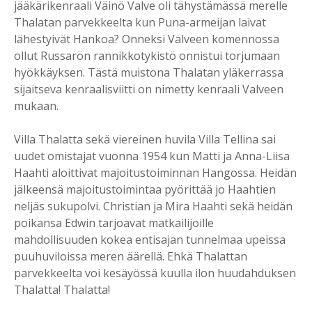
jääkärikenraali Väinö Valve oli tähystämässä merelle
Thalatan parvekkeelta kun Puna-armeijan laivat
lähestyivät Hankoa? Onneksi Valveen komennossa
ollut Russarön rannikkotykistö onnistui torjumaan
hyökkäyksen. Tästä muistona Thalatan yläkerrassa
sijaitseva kenraalisviitti on nimetty kenraali Valveen
mukaan.
Villa Thalatta sekä viereinen huvila Villa Tellina sai
uudet omistajat vuonna 1954 kun Matti ja Anna-Liisa
Haahti aloittivat majoitustoiminnan Hangossa. Heidän
jälkeensä majoitustoimintaa pyörittää jo Haahtien
neljäs sukupolvi. Christian ja Mira Haahti sekä heidän
poikansa Edwin tarjoavat matkailijoille
mahdollisuuden kokea entisajan tunnelmaa upeissa
puuhuviloissa meren äärellä. Ehkä Thalattan
parvekkeelta voi kesäyössä kuulla ilon huudahduksen
Thalatta! Thalatta!