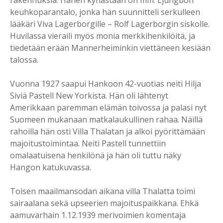
rakennuksia. Hänen kynästään on mm. Ljungbon
keuhkoparantalo, jonka hän suunnitteli serkulleen
lääkäri Viva Lagerborgille – Rolf Lagerborgin siskolle.
Huvilassa vieraili myös monia merkkihenkilöitä, ja
tiedetään erään Mannerheiminkin viettäneen kesiään
talossa.
Vuonna 1927 saapui Hankoon 42-vuotias neiti Hilja
Siviä Pastell New Yorkista. Hän oli lähtenyt
Amerikkaan paremman elämän toivossa ja palasi nyt
Suomeen mukanaan matkalaukullinen rahaa. Näillä
rahoilla hän osti Villa Thalatan ja alkoi pyörittämään
majoitustoimintaa. Neiti Pastell tunnettiin
omalaatuisena henkilönä ja hän oli tuttu näky
Hangon katukuvassa.
Toisen maailmansodan aikana villa Thalatta toimi
sairaalana sekä upseerien majoituspaikkana. Ehkä
aamuvarhain 1.12.1939 merivoimien komentaja