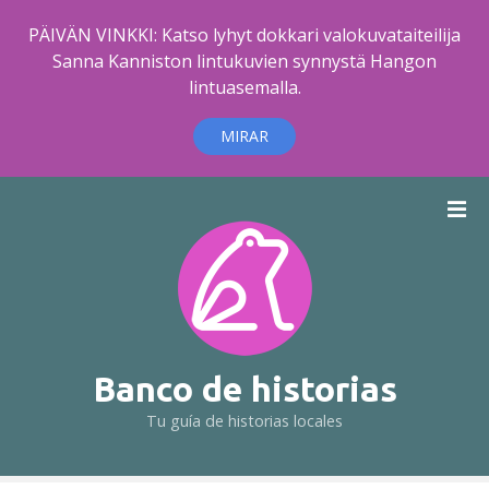
PÄIVÄN VINKKI: Katso lyhyt dokkari valokuvataiteilija
Sanna Kanniston lintukuvien synnystä Hangon
lintuasemalla.
MIRAR
S
a
l
t
a
r
a
l
Banco de historias
c
Tu guía de historias locales
o
n
t