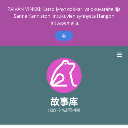
PÄIVÄN VINKKI: Katso lyhyt dokkari valokuvataiteilija
Sanna Kanniston lintukuvien synnystä Hangon
lintuasemalla.
看
跳
到
内
容
故事库
您的当地故事指南